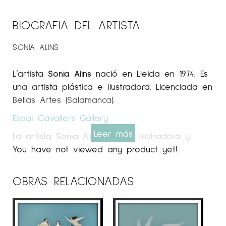
BIOGRAFIA DEL ARTISTA
SONIA ALINS
L’artista
Sonia Alins
nació en Lleida en 1974. Es
una artista plástica e ilustradora. Licenciada en
Bellas Artes (Salamanca).
Espai Cavallers Gallery
Leer más
La artista Sonia Alins es una ilustradora y
artista centrada en la creación de obras de
You have not viewed any product yet!
arte donde el dibujo va más allá de las dos
dimensiones, con collages hechos de capas
OBRAS RELACIONADAS
transparentes y otros materiales, que
encuentran inspiración en el arte de Yves
Klein y las piezas tridimensionales de Joseph