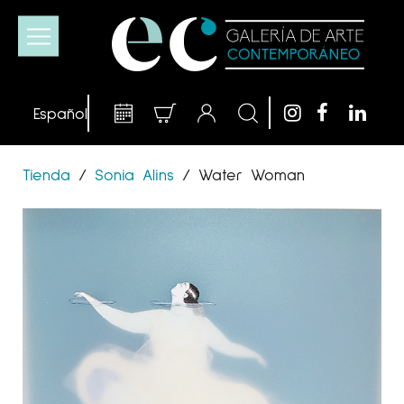
Tienda
/
Sonia Alins
/
Water Woman