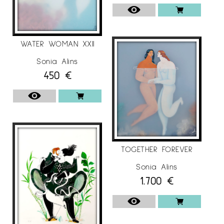
de Barcelona, ​​Barcelona / España.
«Come Together», Theprintspace, London / UK.
«Illustrator 60 annual competition», Museum of
WATER WOMAN XXII
Illustration, New York / USA.
Sonia Alins
«Annual Ilustración West 56» SILA headquarters,
450
€
Los Angeles / USA.
2017
«Salon des Beaux Arts 2017a», Carrousel du
Louvre, Paris / Francia.
«East-West Art Award Competition 2017», La
TOGETHER FOREVER
Galleria Pall Mall, London / United Kingdom.
Sonia Alins
1.700
€
«A ‘Design Awards 2016-2017», Mood (Museum
of Design), Como / Italia.
«40 x 40 Exhibition Budapest», Budapest
Projekt Galéria, Budapest / Hungría.