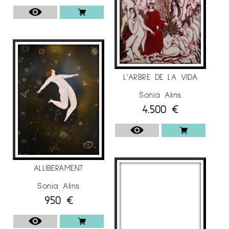
Competition, The Society of Illustrator of Los
Angeles. Los Ángeles / USA.
Chosen Winner, 7ª edición de los Latin
American Ilustración, AI-AP. New York / USA.
Mención honorífica, 3×3 International Ilustración
L’ARBRE DE LA VIDA
Show Nº 15, 3×3 Magazine, New York / USA.
Sonia Alins
2017
4.500
€
Dos medallas de oro (Categoría de ilustración).
Salon des Beaux Arts 2017. Société Nationale
des Beaux Arts, Paris / Francia.
Segundo premio (Contemporary-II category),
ALLIBERAMENT
East-West Award Competition 2017, East West
Sonia Alins
Art Link, London, UK.
950
€
Bronce A ‘Design Award en la categoría de
Artes, Crafts and Ready-Made Design, A’