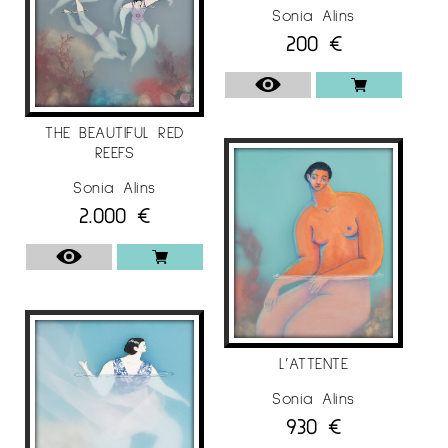
Sonia Alins
Exposición con Elena Roset, Sala de
200
€
Exposiciones del Ayuntamiento de Balaguer,
Lleida / Spain.
«Artistas mujeres recordista Rosa Siré», Galería
THE BEAUTIFUL RED
de arte Espacio Caballeros 31-33, Lleida /
REEFS
España.
Sonia Alins
«Lleida & Gargar», Iglesia vieja de Penelles,
2.000
€
Penelles / España.
«Illustrator 61 annual competition», The Museum
of Illustration, New York / USA.
2018
«World illustrator awards 2018», Somerset
L’ATTENTE
House Exhibition Center, London / UK.
Sonia Alins
930
€
II Certamen Miró & Arte, Real Círculo Artístico