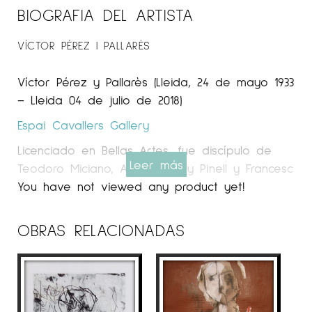
BIOGRAFIA DEL ARTISTA
VÍCTOR PÉREZ I PALLARÈS
Víctor Pérez y Pallarès (Lleida, 24 de mayo 1933
– Lleida 04 de julio de 2018)
Espai Cavallers Gallery
Licenciado en Bellas Artes, fue discípulo de
Leer más
Teodoro Miciano, Antoni Ollé y Pinell y Francesc
Labarta. Realizó numerosas exposiciones
You have not viewed any product yet!
individuales y colectivas de grabado y pintura.
Así como pinturas murales, en varios edificios
OBRAS RELACIONADAS
civiles y religiosos tanto de Cataluña como del
Arago.
La trayectoria artística de Pérez Pallarés,
empezó a esta ciudad. Cursó estudios de