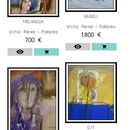
VAIXELL
MELANGIA
Víctor Pérez i Pallarès
Víctor Pérez i Pallarès
1.800
€
700
€
S/T