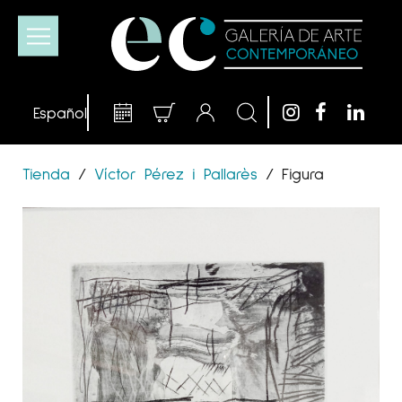
Tienda
/
Víctor Pérez i Pallarès
/
Figura