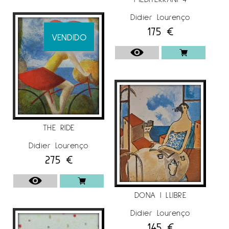
Didier Lourenço
175
€
VENDIDO
THE RIDE
Didier Lourenço
275
€
DONA I LLIBRE
Didier Lourenço
145
€