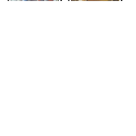
CLARO DE LUNA
Didier Lourenço
525
€
BAR
Didier Lourenço
245
€
VENDIDO
VENDIDO