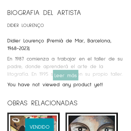
BIOGRAFIA DEL ARTISTA
DIDIER LOURENÇO
Didier Lourenço (Premià de Mar, Barcelona, ​​
1968-2023).
En 1987 comienza a trabajar en el taller de su
padre, donde aprenderá el arte de la
litografía. En 1995 se instaló en su propio taller.
Leer más
Espai Cavallers Gallery
You have not viewed any product yet!
TRAYECTORIA
OBRAS RELACIONADAS
En 1988 realizó su primera exposición individual
y editó la primera colección de litografías.
Didier Lourenço compartió su tiempo pintando
VENDIDO
sobre tela y papel en una zona del taller de