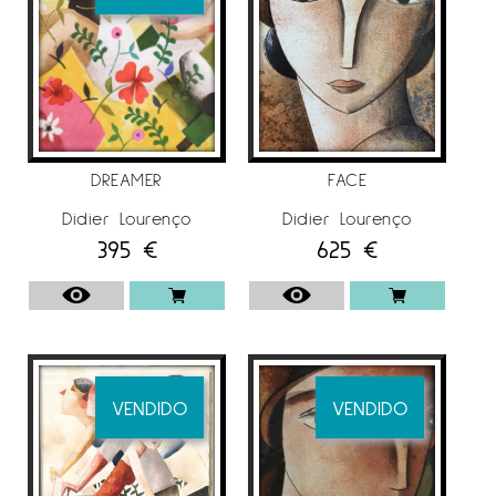
su padre. Realizó e imprimió sus propias y
también para otros artistas. Este sitio será un
estudio abierto a la mirada de muchos
artistas y un intercambio de conocimientos que
serán muy importantes para su educación en
el mundo de la pintura.
DREAMER
FACE
En 1991 ganó un prestigioso premio de pintura
Didier Lourenço
Didier Lourenço
para jóvenes pintores. Este es el momento en
395
€
625
€
que su obra empieza a ser muy conocida a
través de diferentes exposiciones individuales
y colectivas en diferentes galerías del país. En
1995, Didier Lourenço ya se instaló en su
propio estudio y es el momento en el que se
dedica plenamente a la pintura, sin dejar de
VENDIDO
VENDIDO
lado la litografía.
En el año 2000 un prestigioso editor y