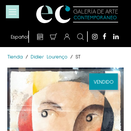
Tienda
/
Didier Lourenço
/
ST
VENDIDO