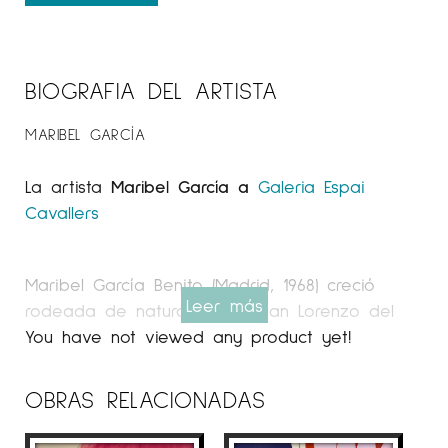
BIOGRAFIA DEL ARTISTA
MARIBEL GARCÍA
La artista
Maribel García a
Galeria Espai
Cavallers
Maribel García Benito (Madrid, 1968) creció
Leer más
rodeada de naturaleza en San Lorenzo del
Escorial, una ciudad enclavada en la sierra
You have not viewed any product yet!
madrileña. Desde muy pequeña sintió una
profunda atracción por la creación y la
OBRAS RELACIONADAS
expresión artística. Sus estudios formales la
llevaron a licenciarse en Arquitectura de