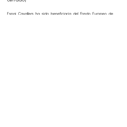
Espai Cavallers ha sido beneficiaria del Fondo Europeo de
Desarrollo Regional cuyo objetivo es mejorar la competitividad
de las Pymes y gracias al cual ha puesto en marcha un Plan
de Marketing Digital Internacional con el objetivo de mejorar
su posicionamiento online en mercados exteriores durante el
año 2020. Para ello ha contado con el apoyo del Programa
XPANDE DIGITAL de la Cámara de Comercio de Lleida.