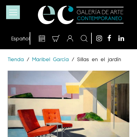
Tienda
/
Maribel García
/
Sillas en el jardín