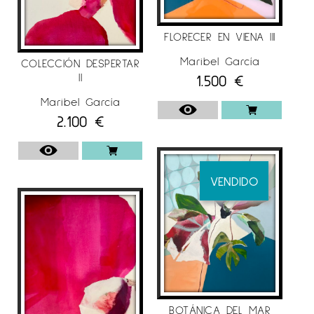
FLORECER EN VIENA III
Maribel García
COLECCIÓN DESPERTAR
II
1.500
€
Maribel García
2.100
€
VENDIDO
BOTÁNICA DEL MAR