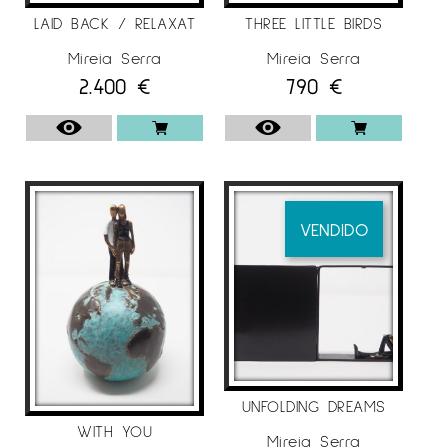
integrarse en la vida diaria, conectándonos
LAID BACK / RELAXAT
THREE LITTLE BIRDS
con el arte que inspira y que invita a la
Mireia Serra
Mireia Serra
reflexión sobre la vida y las relaciones.
2.400
€
790
€
Utilizando hierro y bronce contemporáneos, he
desarrollado mi propio estilo e iconografía. Mi
obra incluye elementos simbólicos como
mapas, globos, escaleras y libros para
apuntar más allá de la superficie de la
realidad. Los detalles en mis figuras presentan
VENDIDO
situaciones que invitan a una lectura más
profunda, permitiéndome transmitir conceptos
abstractos, sentimientos y sensaciones de mi
mundo interior, como si fueran caramelos para
el alma.
Cada pieza tiene un toque de misterio,
UNFOLDING DREAMS
mostrando que la realidad sirve a una historia,
WITH YOU
Mireia Serra
un sueño o una ilusión. Abordo esto con