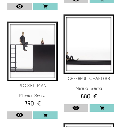
Participación en ferias y exposiciones:
2024
Ferias:
– Art Up Lille, Montsequi Gallery, Lille, France.
– AAF Brussels, Eye Contemporary Art Gallery,
Belgium.
– AAF Battersea, Eye Contemporary Art
Gallery, UK.
CHEERFUL CHAPTERS
– AAF Berlin, Eye Contemporary Art Gallery,
ROCKET MAN
Mireia Serra
Germany.
880
€
Mireia Serra
– Art Revolution Taipei 2024, Art BCN, Taiwan.
790
€
– AAF Hempstead, Eye Contemporary Art
Gallery, UK.
– AAF Hong Kong, Eye Contemporary Art