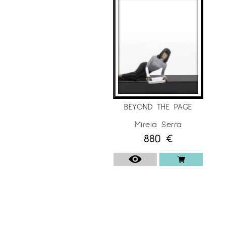
Gallery, Hong Kong.
– AAF Austin, Muriel Guepin Gallery, USA.
– AAF NY Fall, Muriel Guepin Gallery, USA.
– AAF Amsterdam, Juca Claret Gallery,
Netherlands.
– AAF Battersea Autumn, Eye Contemporary
Art Gallery, UK.
Exposiciones:
BEYOND THE PAGE
• “Ode to Everyday Moments”, Artspace
Mireia Serra
Warehouse, Los Angeles, USA.
880
€
• “Dona i Terra”, Galeria Espai Cavallers, Lleida,
Spain.
2023
Ferias:
• AAF Brussels, Eye Contemporary Art Gallery,
Belgium.