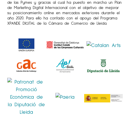
de las Pymes y gracias al cual ha puesto en marcha un Plan
• AAF Hong Kong, Eye Contemporary Art
de Marketing Digital Internacional con el objetivo de mejorar
su posicionamiento online en mercados exteriores durante el
Gallery, Hong Kong.
año 2020. Para ello ha contado con el apoyo del Programa
• AAF Melbourne, The Gallery Eumundi,
XPANDE DIGITAL de la Cámara de Comercio de Lleida.
Australia.
• AAF Battersea Autumn London, Eye
Contemporary Art Gallery, UK.
• AAF New York Fall, Artspace Warehouse
Gallery, USA.
• AAF Amsterdam, Eye Contemporary Art
Gallery, Netherlands.
• AAF Hamburg, Eye Contemporary Art Gallery,
Germany.
• AAF Singapore, Art Blue Studio Gallery,
Singapore.
Exposiciones:
• “Shifting Dimensions”, Artspace Warehouse