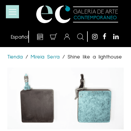
Tienda
/
Mireia Serra
/
Shine like a lighthouse