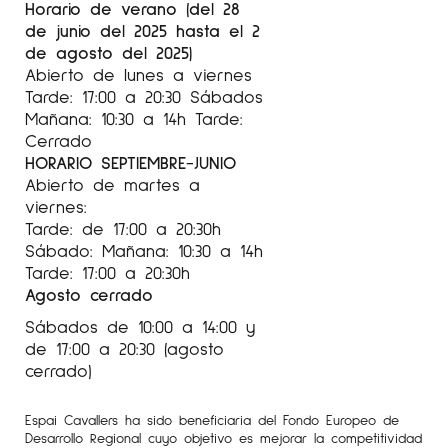
Horario de verano (del 28
• “Moments”, Eye Contemporary Art Gallery,
de junio del 2025 hasta el 2
Stockholm.
de agosto del 2025)
2022
Abierto de lunes a viernes
Tarde: 17:00 a 20:30 Sábados
Ferias:
Mañana: 10:30 a 14h Tarde:
• Art Madrid, Art Lounge Gallery, Madrid,
Cerrado
Spain.
HORARIO SEPTIEMBRE-JUNIO
Abierto de martes a
• Art Up Lille, Cécile Chiorino Gallery, Lille,
viernes:
France.
Tarde: de 17:00 a 20:30h
• AAF Brussels, Eye Contemporary Art Gallery,
Sábado: Mañana: 10:30 a 14h
Belgium.
Tarde: 17:00 a 20:30h
• (Un)Fair Milano, Eye Contemporary Art Gallery,
Agosto cerrado
Italy.
Sábados de 10:00 a 14:00 y
• AAF Stockholm, Eye Contemporary Gallery,
de 17:00 a 20:30 (agosto
Sweden.
cerrado)
• Art Market San Francisco, Muriel Guepin
Gallery, USA.
Espai Cavallers ha sido beneficiaria del Fondo Europeo de
Desarrollo Regional cuyo objetivo es mejorar la competitividad
• Art Revolution Taipei 2022, Art BCN, Taiwan.