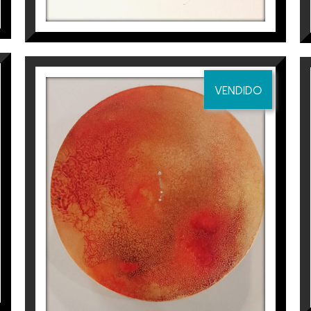
l de Arte (2014). Departamento de Cultura de la Gen
Cultura Caixa Penedès, (Galería Anquin s, 2014). Con
. AFFORDABLE ART FAIR, Bruselas, Galería Anquin s, (201
VENDIDO
igación pictórica (2014). Seleccionada en la bienal 
 de Bellas Artes Sant Jordi de los Países Catalanes (
CONSTEL·LACIÓ DE ARIES
ro Baragaña», (2013). Finalista XIV PREMIO INTERNAC
iaix Sabaté a
Espai Cavallers Gallery
Aurembiaix Sabaté
400
€