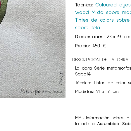
Tecnica:
Coloured dye
wood
Mixta sobre ma
Tintes de colors sobr
sobre tela
Dimensiones:
23
x
23 cm
Precio:
450
€
DESCRIPCIÓN DE LA OBRA
La obra
Sèrie metamorfos
Sabaté.
Técnica: Tintas de color s
Medidas: 51 x 51 cm.
Más información sobre l
la artista
Aurembiaix Sab