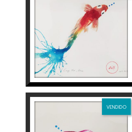
CARPA KOI
Aurembiaix Sabaté
120
€
VENDIDO
CARPA KOI I