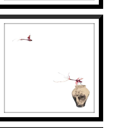
LIBÈL·LULES – ATUELL, II
Aurembiaix Sabaté
2.500
€