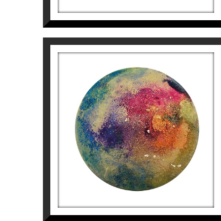
SELECCIÓN EXPOSICIONES COLECTIVAS
Museo de Arte Moderno de Tarragona, Biena
Contemporáneo. Fundación Pinnae, Aula de 
de pintura de Bellas Artes Sant Jordi (2014)
Lleida (2020).
PREMIOS Y RECONOCIMIENTOS
Seleccionada en el Premio Salou de invest
2014). Cuarta mención Honorífica al Premio
NEBULOSA 5
NACIONAL DE PINTURA CONTEMPORÁNEA «Casimi
Aurembiaix Sabaté
Para más información de l’Artista Auremb
400
€