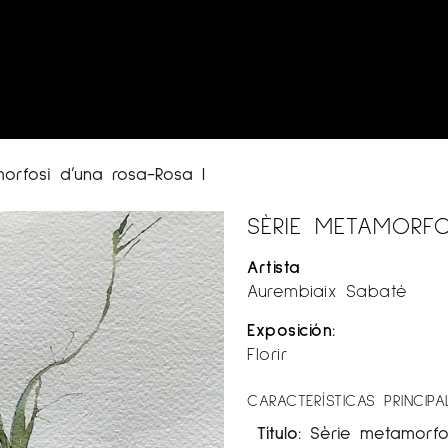
orfosi d’una rosa-Rosa I
SÈRIE METAMORFO
Artista
Aurembiaix Sabaté
Exposición:
Florir
CARACTERÍSTICAS PRINCIPA
Título:
Sèrie metamorfo