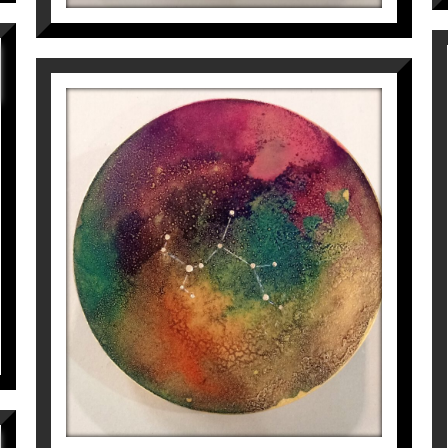
CONSTEL·LACIÓ DE SAGITARI
Aurembiaix Sabaté
400
€