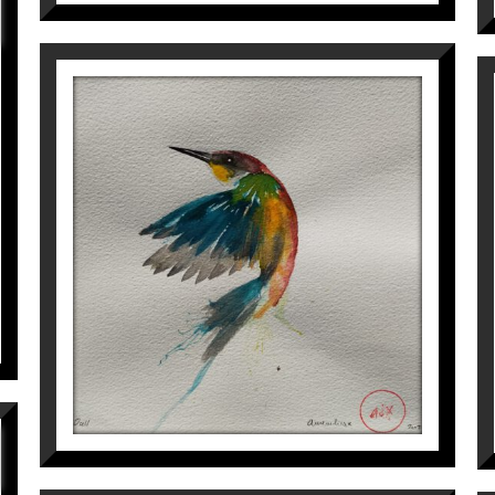
OCELL
Aurembiaix Sabaté
120
€