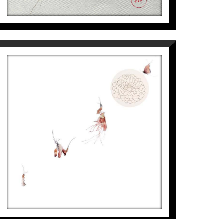
eralitat en Lleida, Encuentros en Arte
vento de San Bartolomé de Bellpuig.Premi
4). Univers Femeni, Galería Espai Cavallers,
de arte, (museo arte Moderno de Tarragona,
2014). Seleccionada en el IX CERTAMEN
METAMORFOSI-CRISANTEM
IONAL DE PINTURA «MIQUEL VILADRICH», 2013.
Aurembiaix Sabaté
7.900
€