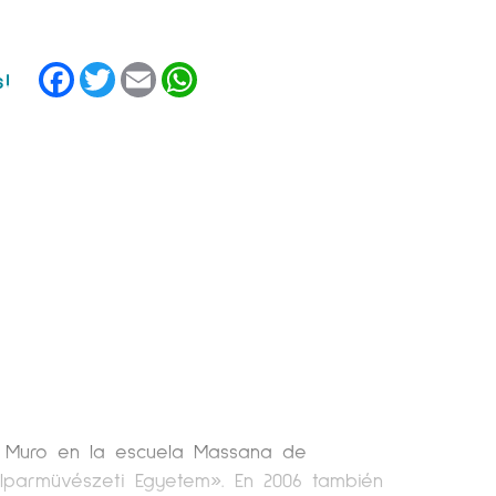
Facebook
Twitter
Email
WhatsApp
 al Muro en la escuela Massana de
Iparmüvészeti Egyetem». En 2006 también