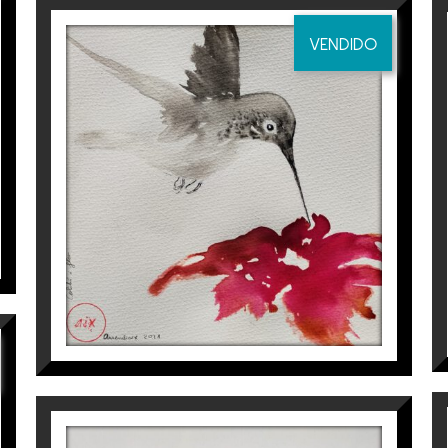
VENDIDO
COLIBRÍ I FLOR
Aurembiaix Sabaté
120
€