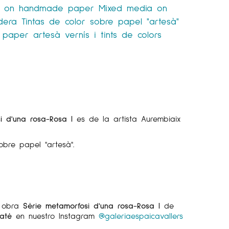
s on handmade paper
Mixed media on
dera
Tintas de color sobre papel "artesà"
e paper artesà
vernís i tints de colors
i d'una rosa-Rosa I
es de la artista Aurembiaix
obre papel "artesà".
a obra
Sèrie metamorfosi d'una rosa-Rosa I
de
até
en nuestro Instagram
@galeriaespaicavallers