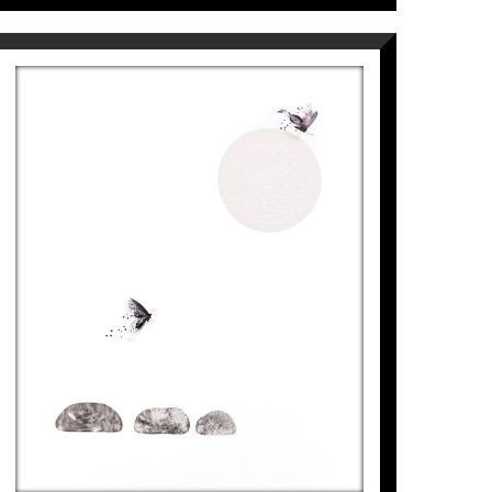
FLORIDA ETERNA, JARDÍ DE
PEDRES
Aurembiaix Sabaté
6.500
€