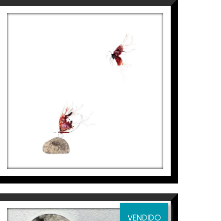
PAPALLONES – PEDRA, II
Aurembiaix Sabaté
2.500
€
VENDIDO