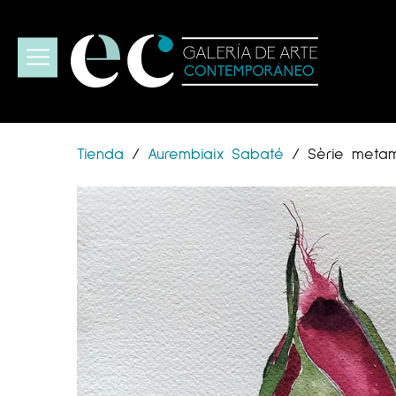
Tienda
/
Aurembiaix Sabaté
/
Sèrie metam