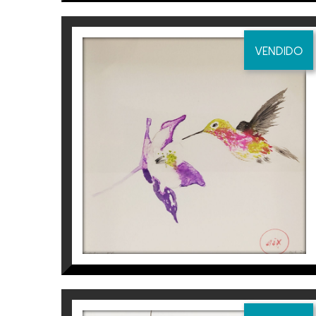
VENDIDO
COLIBRÍ I FLOR
Aurembiaix Sabaté
120
€