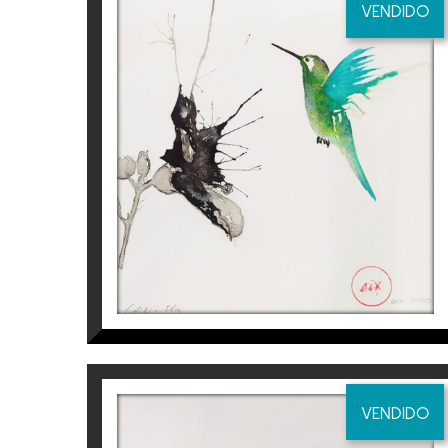
VENDIDO
COLIBRÍ I FLOR I
Aurembiaix Sabaté
120
€
VENDIDO