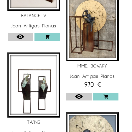
Sala de Arte Murillo (Oviedo)
Almoneda, Galería María Aguilar (Madrid)
Arte Nordic, Galerie Rasmus (Copenhague,
BALANCE IV
Dinamarca)
Joan Artigas Planas
North Art Fair, Gallerie Rasmus (Aalborg,
Dinamarca)
Copenhague, Gallerie Rasmus (Copenhague,
Dinamarca)
Galleri NP33 (Norrköping, Suecia) Solo exhibition
MME. BOVARY
Donostiartean, Ispilu Galería (San Sebastián)
Joan Artigas Planas
ST-Arte Strasbourg, Galería María Aguilar
970
€
(Strasbourg, Francia)
Arte 3F Luxembourg, Galería María Aguilar
(Luxemburgo)
Galerie AbahamArt (Eindhoven, Holanda)
Almoneda (IFEMA) Galería María Aguilar (Madrid)
TWINS
2015