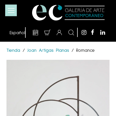
Tienda
/
Joan Artigas Planas
/
Romance