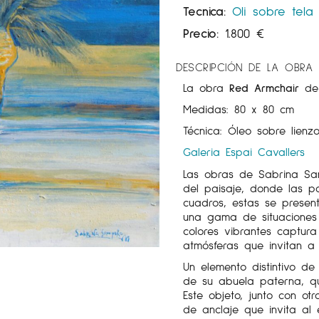
Tecnica:
Oli sobre tela
Precio:
1.800
€
DESCRIPCIÓN DE LA OBRA
La obra
Red Armchair
de 
Medidas: 80 x 80 cm
Técnica: Óleo sobre lienz
Galeria Espai Cavallers
Las obras de Sabrina Sa
del paisaje, donde las p
cuadros, estas se presen
una gama de situaciones 
colores vibrantes captur
atmósferas que invitan a 
Un elemento distintivo de
de su abuela paterna, qu
Este objeto, junto con ot
de anclaje que invita al