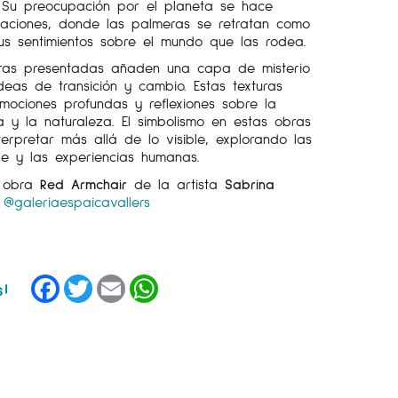
 Su preocupación por el planeta se hace
taciones, donde las palmeras se retratan como
sus sentimientos sobre el mundo que las rodea.
eras presentadas añaden una capa de misterio
ideas de transición y cambio. Estas texturas
ociones profundas y reflexiones sobre la
 y la naturaleza. El simbolismo en estas obras
terpretar más allá de lo visible, explorando las
je y las experiencias humanas.
a obra
Red Armchair
de la artista
Sabrina
m
@galeriaespaicavallers
Facebook
Twitter
Email
WhatsApp