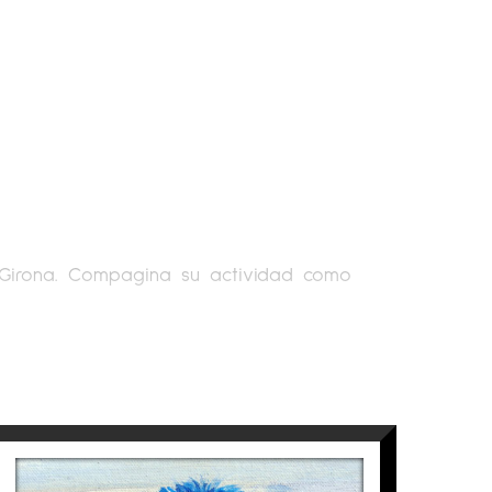
 Girona. Compagina su actividad como
2000 realiza los cursos de Doctorado en la
, la acuarela, el grabado, la joyería y las
evilla, Premio Calahorra y Premio Ricard