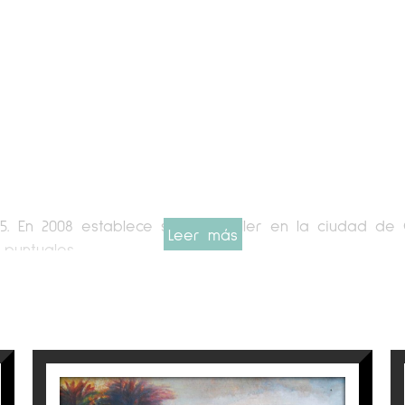
. En 2008 establece su casa-taller en la ciudad de
Leer más
 puntuales.
 Facultad de Bellas Artes de Barcelona, y en el año 
sta multidisciplinar que trabaja la pintura, el dibujo
tura Joven de la Sala Parés, Caja Rural del Sur en S