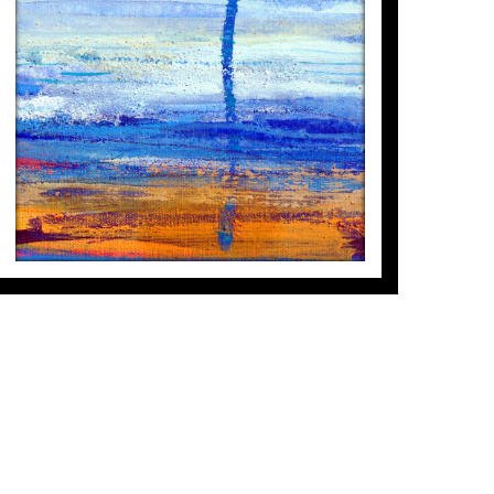
ESTRATS II
a vida y la naturaleza. El simbolismo en
s entre el paisaje y las experiencias
Sabrina Sampere
350
€
oma en sus cuadros, donde combina
ón poética y simbólica que, plásticamente,
eza y las emociones se fusionan en una