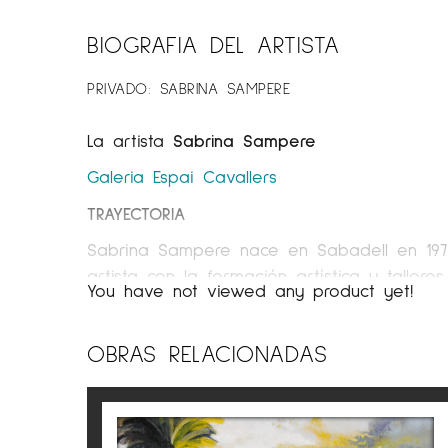
BIOGRAFIA DEL ARTISTA
PRIVADO: SABRINA SAMPERE
La artista
Sabrina Sampere
Galeria Espai Cavallers
TRAYECTORIA
Sabrina Sampere nace en Sabadell en 1975
artista con la formación artística y talleres
You have not viewed any product yet!
En 1998 se licencia en Bellas Artes por la
misma facultad. Sabrina Sampere es una arti
OBRAS RELACIONADAS
instalaciones efímeras.
Ha sido seleccionada para el Premio de Pin
Camí de Terrassa, entre otros.