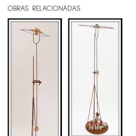
También ha realizado grabado, dibujo,
OBRAS RELACIONADAS
fotografía y obra pictórica, ésta también con
inclusión de diversos materiales como el hierro
y la madera, formando así un círculo
retroalimentado con su obra escultórica.
Habitualmente emplea madera, hierro, tela,
papel, cables de acero, hilos, cuerdas, vidrio,
plomo, aluminio, fotografía, lentes ópticas, luz…
creando así contrapuntos matéricos que une
mediante ensamblaje para llegar a la unidad
objetual que busca.
Desde el año 1989 ha expuesto su trabajo en
más de 40 exposiciones individuales en
galerías como Galería Maeght (2002-1998-1997)
de Barcelona, Galería Raquel Ponce de Madrid
(2004-2000-1997), Galería Nuble (JosédelaFuente)
de Santander (2008), Art Centre (2007-2005-