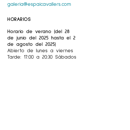
galeria@espaicavallers.com
HORARIOS
Horario de verano (del 28
de junio del 2025 hasta el 2
de agosto del 2025)
Abierto de lunes a viernes
Tarde: 17:00 a 20:30 Sábados
Mañana: 10:30 a 14h Tarde:
Cerrado
HORARIO SEPTIEMBRE-JUNIO
Abierto de martes a
viernes:
Tarde: de 17:00 a 20:30h
Sábado: Mañana: 10:30 a 14h
Tarde: 17:00 a 20:30h
Agosto cerrado
Sábados de 10:00 a 14:00 y
de 17:00 a 20:30 (agosto