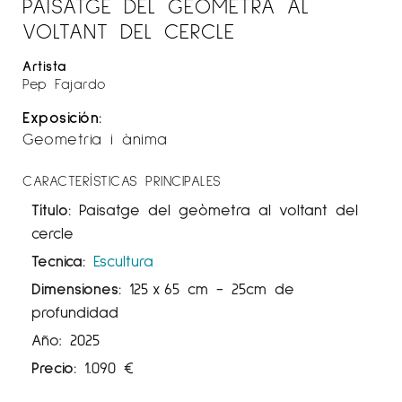
PAISATGE DEL GEÒMETRA AL
VOLTANT DEL CERCLE
Artista
Pep Fajardo
Exposición:
Geometria i ànima
CARACTERÍSTICAS PRINCIPALES
Título:
Paisatge del geòmetra al voltant del
cercle
Tecnica:
Escultura
Dimensiones:
125
x
65 cm
- 25cm de
profundidad
Año: 2025
Precio:
1.090
€