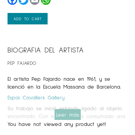
ADD TO CART
BIOGRAFIA DEL ARTISTA
PEP FAJARDO
El artista Pep Fajardo nace en 1961, y se
licenció en la Escuela Massana de Barcelona.
Espai Cavallers Gallery
Su trabajo se inició estando ligado al objeto
Leer más
encontrado. Con el tiempo ha consumado una
depuración escultórica tanto formal como
You have not viewed any product yet!
conceptual a la búsqueda del objeto poético.