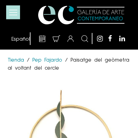
Tienda
/
Pep Fajardo
/
Paisatge del geòmetra
al voltant del cercle