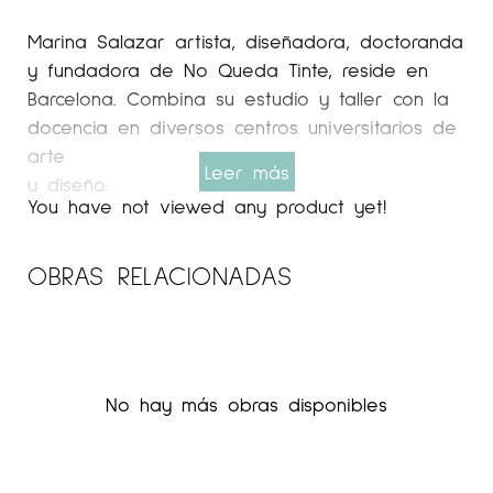
Marina Salazar artista, diseñadora, doctoranda
y fundadora de No Queda Tinte, reside en
Barcelona. Combina su estudio y taller con la
docencia en diversos centros universitarios de
arte
Leer más
y diseño.
You have not viewed any product yet!
Galeria Espai Cavallers
Apasionada por la estética kitsch, descubre su
OBRAS RELACIONADAS
vocación creando mensajes empoderadores
contenidos en figurillas de porcelana rebeldes.
Basándose en la objetología, estas estatuillas
de segunda mano se transforman en
No hay más obras disponibles
herramientas de investigación y contenedores
de poder. A través del hacking, estos objetos
recuperados pasan de una actitud pasiva,
rígida y frágil a convertirse en bombas