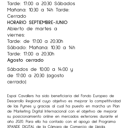
desobedientes que planean una revolución a
Tarde: 17:00 a 20:30 Sábados
través de estas nuevas estampas, cuestionan
Mañana: 10:30 a 14h Tarde:
el mundo, reformulan estereotipos y
Cerrado
HORARIO SEPTIEMBRE-JUNIO
empoderan colectivos, proponiendo otras
Abierto de martes a
realidades en piezas revolucionadas, cargadas
viernes:
de códigos críticos, contenido político,
Tarde: de 17:00 a 20:30h
atracción, seducción, color, mucho brilli brilli y
Sábado: Mañana: 10:30 a 14h
controversia
Tarde: 17:00 a 20:30h
Agosto cerrado
social.
Sábados de 10:00 a 14:00 y
Piezas actualizadas desde la resignificación de
de 17:00 a 20:30 (agosto
nuestro patrimonio cultural, donde la
cerrado)
innovación y lo clásico se fusionan para dar
lugar a un nuevo icono. Madre de la
Espai Cavallers ha sido beneficiaria del Fondo Europeo de
porcelana y apasionada de la iconografía
Desarrollo Regional cuyo objetivo es mejorar la competitividad
de las Pymes y gracias al cual ha puesto en marcha un Plan
religiosa, Marina Salazar le hace el amor a
de Marketing Digital Internacional con el objetivo de mejorar
cada pieza, reivindicando la magia en los
su posicionamiento online en mercados exteriores durante el
año 2020. Para ello ha contado con el apoyo del Programa
objetos
XPANDE DIGITAL de la Cámara de Comercio de Lleida.