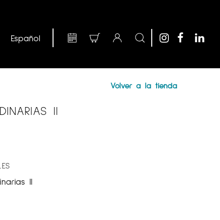
Volver a la tienda
INARIAS II
LES
narias II