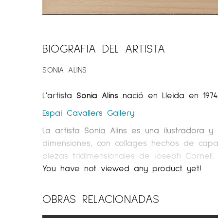
BIOGRAFIA DEL ARTISTA
SONIA ALINS
L’artista
Sonia Alins
nació en Lleida en 1974.
Espai Cavallers Gallery
La artista Sonia Alins es una ilustradora
dimensiones, con collages hechos de capas
piezas tridimensionales de Joseph Cornell.
protagonistas de las obras de arte de So
You have not viewed any product yet!
romántica, como las odaliscas de ingreso 
simbolismo de Gustav Klimt.
OBRAS RELACIONADAS
Su serie Mujeres de Agua es una serie de