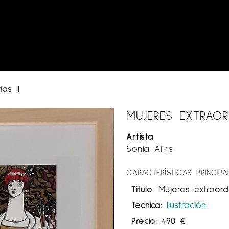
as II
MUJERES EXTRAORD
Artista
Sonia Alins
CARACTERÍSTICAS PRINCIPA
Título:
Mujeres extraordi
Tecnica:
Ilustración
Precio:
490
€