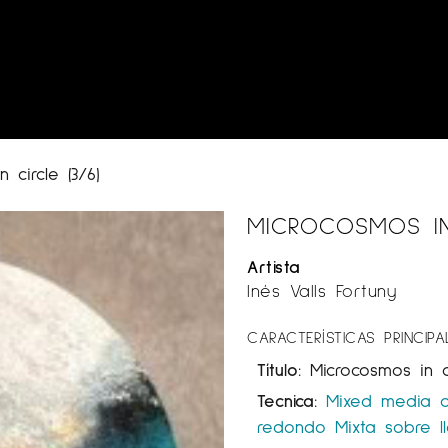
 circle (3/6)
MICROCOSMOS IN 
Artista
Inés Valls Fortuny
CARACTERÍSTICAS PRINCIPA
Título:
Microcosmos in ci
Tecnica:
Mixed media 
redondo
Mixta sobre l