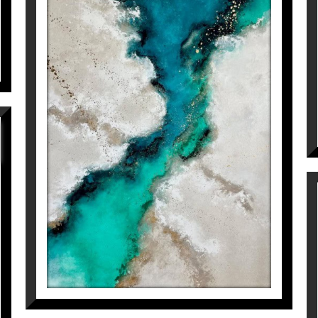
WE JUST CAN’T SAY
GOODBYE
Inés Valls Fortuny
6.800
€