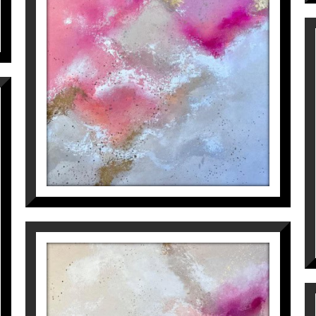
Inés Valls Fortuny
1.800
€