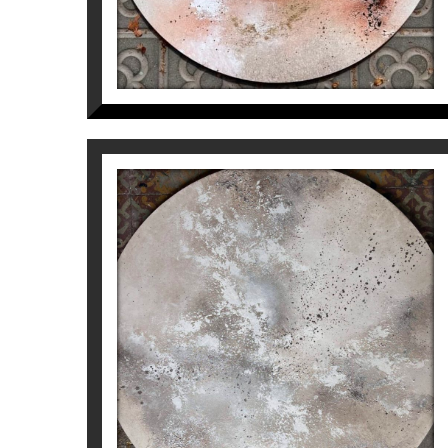
Desde la pura intuición, sin planificar na
exclusivas y atractivas en busca del equili
Más allá de la decoración de un espacio,
mundo de felicidad, amor, paz y esperanz
Para más información sobre el artista
Inés
I DREAM OF YOU. SILVER
AND WHITE
Inés Valls Fortuny
1.200
€