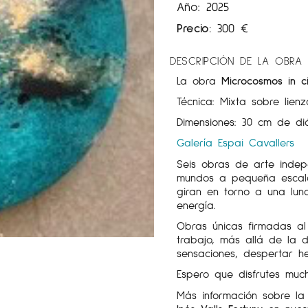
Año: 2025
Precio:
300
€
DESCRIPCIÓN DE LA OBRA
La obra
Microcosmos in ci
Técnica: Mixta sobre lien
Dimensiones: 30 cm de di
Galería Espai Cavallers
Seis obras de arte indep
mundos a pequeña escala.
giran en torno a una lun
energía.
Obras únicas firmadas al
trabajo, más allá de la d
sensaciones, despertar he
Espero que disfrutes muc
Más información sobre l