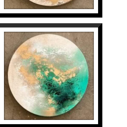
 para crear colecciones vivas, atemporales,
samientos positivos y sumergirme en un
MICROCOSMOS IN CIRCLE
(2/6)
Inés Valls Fortuny
300
€