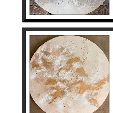
MAIN THEME
CONSTELLATIONS
Inés Valls Fortuny
1.800
€