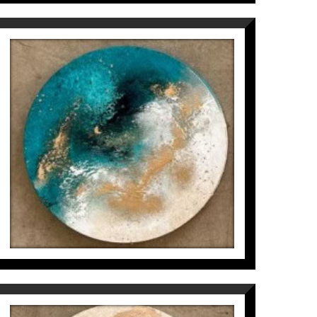
MICROCOSMOS IN CIRCLE
(4/6)
Inés Valls Fortuny
300
€