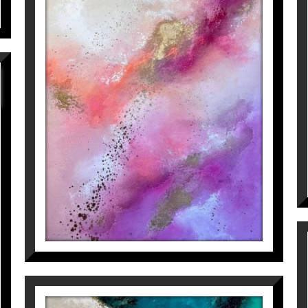
GIVE ME LIFE (PART 2)
Inés Valls Fortuny
1.800
€