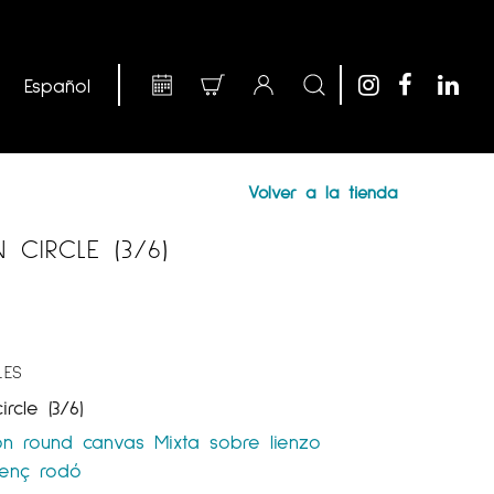
Volver a la tienda
CIRCLE (3/6)
LES
rcle (3/6)
on round canvas
Mixta sobre lienzo
lenç rodó