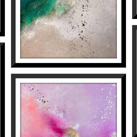
da, deja que sus propios pinceles y albañiles la guíen
brio y la armonía con el entorno.
 su objetivo es transmitir emociones, despertar pen
a a través de sus cuadros.
 Vallsfortuny
, en
Espai Cavallers Gallery
HEAR ME LOW (PART 1)