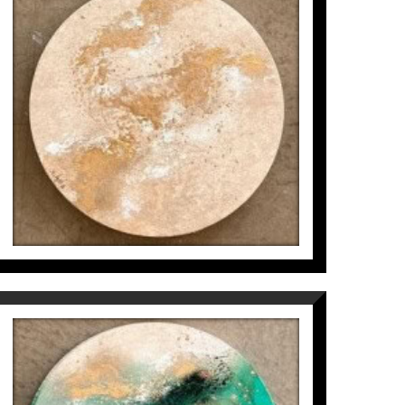
MICROCOSMOS IN CIRCLE
(5/6)
Inés Valls Fortuny
300
€
MICROCOSMOS IN CIRCLE
(6/6)