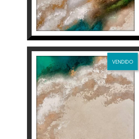
VENDIDO
BUT I WILL DO IT FOR ME
(PART 2/2)
Inés Valls Fortuny
2.500
€