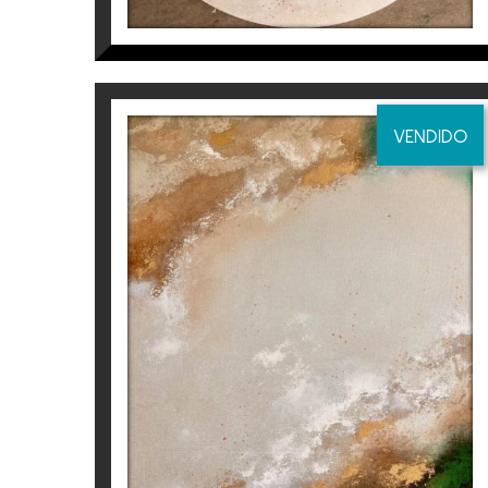
VENDIDO
I WOULD SWIM MOUNTAINS
AND I WOULD WALK
OCEANS FOR YOU (PART
1/2)
Inés Valls Fortuny
2.500
€