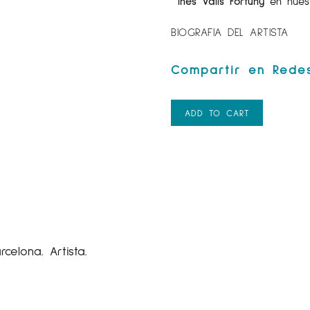
Inés Valls Fortuny
en nues
BIOGRAFIA DEL ARTISTA
ADD TO CART
celona. Artista.