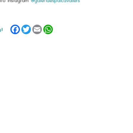
tro Instagram
@galeriaespaicavallers
Facebook
Twitter
Email
WhatsApp