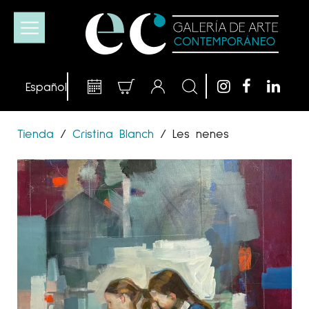
Tienda
/
Cristina Blanch
/
Les nenes