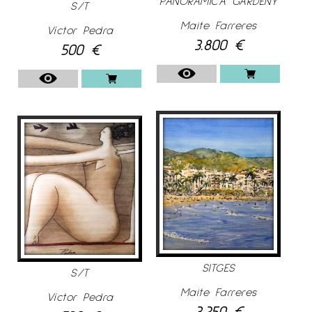
PANORAMICA GARDENY
S/T
Maite Farreres
Víctor Pedra
3.800
€
500
€
SITGES
S/T
Maite Farreres
Víctor Pedra
3.250
€