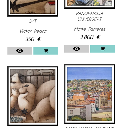
PANORAMICA
UNIVERSITAT
S/T
Maite Farreres
Víctor Pedra
3.800
€
350
€