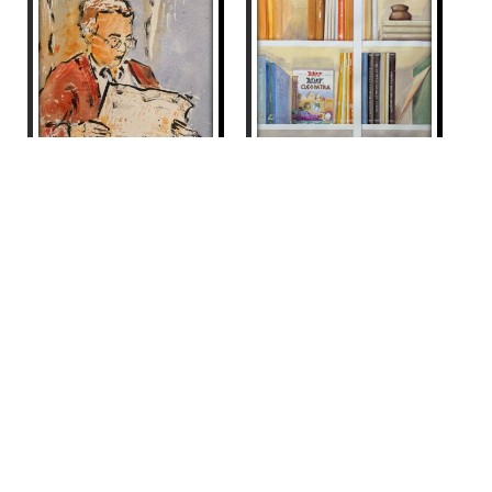
HOME LLEGINT
Maite Farreres
LLIBRERÍA ASTERIX
390
€
Maite Farreres
1.790
€