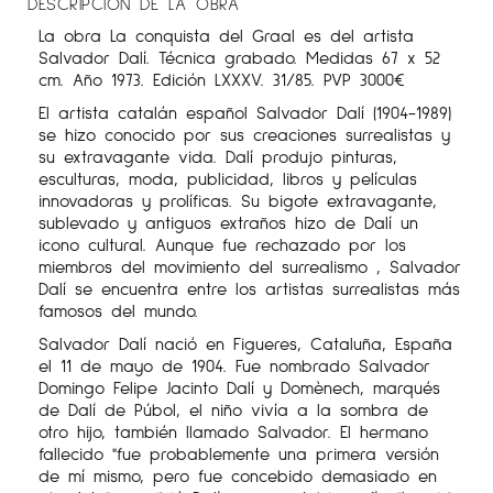
DESCRIPCIÓN DE LA OBRA
La obra La conquista del Graal es del artista
Salvador Dalí. Técnica grabado. Medidas 67 x 52
cm. Año 1973. Edición LXXXV. 31/85. PVP 3000€
El artista catalán español Salvador Dalí (1904-1989)
se hizo conocido por sus creaciones surrealistas y
su extravagante vida. Dalí produjo pinturas,
esculturas, moda, publicidad, libros y películas
innovadoras y prolíficas. Su bigote extravagante,
sublevado y antiguos extraños hizo de Dalí un
icono cultural. Aunque fue rechazado por los
miembros del movimiento del surrealismo , Salvador
Dalí se encuentra entre los artistas surrealistas más
famosos del mundo.
Salvador Dalí nació en Figueres, Cataluña, España
el 11 de mayo de 1904. Fue nombrado Salvador
Domingo Felipe Jacinto Dalí y Domènech, marqués
de Dalí de Púbol, el niño vivía a la sombra de
otro hijo, también llamado Salvador. El hermano
fallecido "fue probablemente una primera versión
de mí mismo, pero fue concebido demasiado en