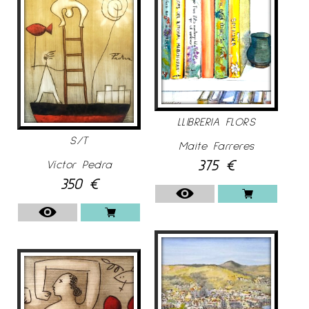
LLIBRERIA FLORS
S/T
Maite Farreres
375
€
Víctor Pedra
350
€