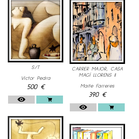
S/T
CARRER MAJOR, CASA
MAGÍ LLORENS II
Víctor Pedra
500
€
Maite Farreres
390
€