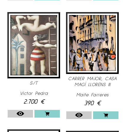
CARRER MAJOR, CASA
S/T
MAGÍ LLORENS III
Víctor Pedra
Maite Farreres
2.700
€
390
€