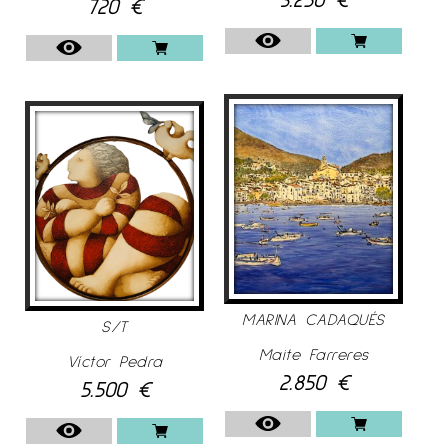
720
€
MARINA CADAQUÉS
S/T
Maite Farreres
Víctor Pedra
2.850
€
5.500
€