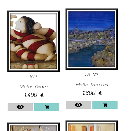
LA NIT
S/T
Maite Farreres
Víctor Pedra
1.800
€
1.400
€