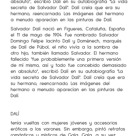
absoluto", escribió Dalí en su autobiografía "La vida
secreta de Salvador Dalí". Dalí creía que era su
hermano, reencarnado. Las imágenes del hermano
a menudo aparecían en las pinturas de Dalí.
Salvador Dalí nació en Figueres, Cataluña, España
el 11 de mayo de 1904. Fue nombrado Salvador
Domingo Felipe Jacinto Dalí y Domènech, marqués
de Dalí de Púbol, el niño vivía a la sombra de
otro hijo, también llamado Salvador. El hermano
fallecido "fue probablemente una primera versión
de mí mismo, así y todo fue concebido demasiado
en absoluto", escribió Dalí en su autobiografía "La
vida secreta de Salvador Dalí". Dalí creía que era
su hermano, reencarnado. Las imágenes del
hermano a menudo aparecían en las pinturas de
Dalí.
DALÍ
tenía vueltas con mujeres jóvenes y accesorios
eróticos a los varones. Sin embargo, pintó retratos
románticos y místicos de Gala. Gala, a su vez,