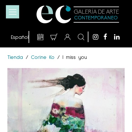
Tienda
/
Corine Ko
/
I miss you