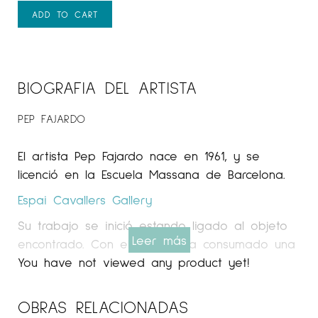
ADD TO CART
BIOGRAFIA DEL ARTISTA
PEP FAJARDO
El artista Pep Fajardo nace en 1961, y se
licenció en la Escuela Massana de Barcelona.
Espai Cavallers Gallery
Su trabajo se inició estando ligado al objeto
Leer más
encontrado. Con el tiempo ha consumado una
depuración escultórica tanto formal como
You have not viewed any product yet!
conceptual a la búsqueda del objeto poético.
También ha realizado grabado, dibujo,
OBRAS RELACIONADAS
fotografía y obra pictórica, ésta también con