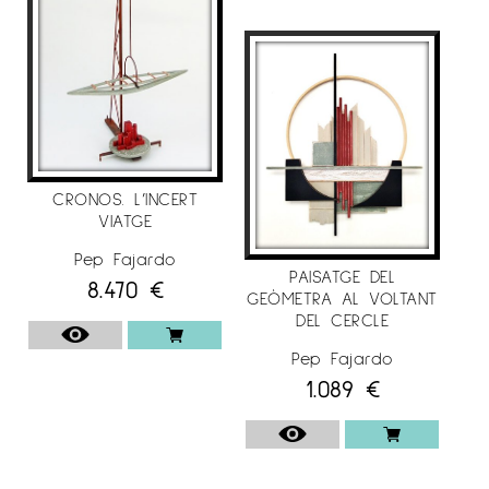
CRONOS. L’INCERT
VIATGE
Pep Fajardo
PAISATGE DEL
8.470
€
GEÒMETRA AL VOLTANT
DEL CERCLE
Pep Fajardo
1.089
€