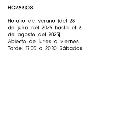
HORARIOS
Horario de verano (del 28
de junio del 2025 hasta el 2
de agosto del 2025)
Abierto de lunes a viernes
Tarde: 17:00 a 20:30 Sábados
Mañana: 10:30 a 14h Tarde:
Cerrado
HORARIO SEPTIEMBRE-JUNIO
Abierto de martes a
viernes:
Tarde: de 17:00 a 20:30h
Sábado: Mañana: 10:30 a 14h
Tarde: 17:00 a 20:30h
Agosto cerrado
Sábados de 10:00 a 14:00 y
de 17:00 a 20:30 (agosto
cerrado)