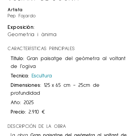
Artista
Pep Fajardo
Exposición:
Geometria i ànima
CARACTERÍSTICAS PRINCIPALES
Título:
Gran paisatge del geòmetra al voltant
de l’ogiva
Tecnica:
Escultura
Dimensiones:
125
x
65 cm
- 25cm de
profundidad
Año: 2025
Precio:
2.910
€
DESCRIPCIÓN DE LA OBRA
La obra
Gran paisatge del geòmetra al voltant de