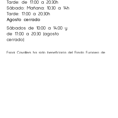
Tarde: de 17:00 a 20:30h
Sábado: Mañana: 10:30 a 14h
Tarde: 17:00 a 20:30h
Agosto cerrado
Sábados de 10:00 a 14:00 y
de 17:00 a 20:30 (agosto
cerrado)
Espai Cavallers ha sido beneficiaria del Fondo Europeo de
Desarrollo Regional cuyo objetivo es mejorar la competitividad
de las Pymes y gracias al cual ha puesto en marcha un Plan
de Marketing Digital Internacional con el objetivo de mejorar
su posicionamiento online en mercados exteriores durante el
año 2020. Para ello ha contado con el apoyo del Programa
XPANDE DIGITAL de la Cámara de Comercio de Lleida.