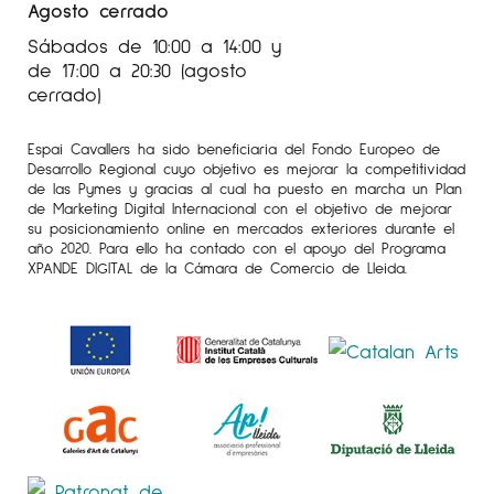
Agosto cerrado
paisaje y las experiencias humanas.
Sábados de 10:00 a 14:00 y
El proceso creativo de Sabrina comienza con
de 17:00 a 20:30 (agosto
bocetos previos de la realidad, que luego
cerrado)
retoma en sus cuadros, donde combina
espacios reales con otros más emocionales.
Espai Cavallers ha sido beneficiaria del Fondo Europeo de
Así, transforma sus experiencias en una
Desarrollo Regional cuyo objetivo es mejorar la competitividad
de las Pymes y gracias al cual ha puesto en marcha un Plan
comunicación poética y simbólica que,
de Marketing Digital Internacional con el objetivo de mejorar
plásticamente, no deja indiferente. Cada obra
su posicionamiento online en mercados exteriores durante el
año 2020. Para ello ha contado con el apoyo del Programa
es una invitación a sumergirse en un mundo
XPANDE DIGITAL de la Cámara de Comercio de Lleida.
donde la naturaleza y las emociones se
fusionan en una expresión artística única, rica
y evocadora.
Más información sobre la artista
Sabrina
Sampere
en el Instagram
@galeriaespaicavallers