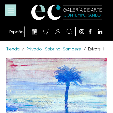
Tienda
/
Privado: Sabrina Sampere
/
Estrats II