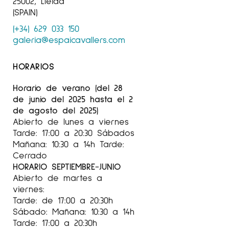
25002, Lleida
tumbonas, se convierte en un punto de
(SPAIN)
anclaje que invita al espectador a meditar
(+34) 629 033 150
sobre la conexión entre el pasado y el
galeria@espaicavallers.com
presente. Su preocupación por el planeta se
hace evidente en sus representaciones, donde
HORARIOS
las palmeras se retratan como personajes que
reflejan sus sentimientos sobre el mundo que
Horario de verano (del 28
las rodea.
de junio del 2025 hasta el 2
de agosto del 2025)
Las nieblas y las atmósferas presentadas
Abierto de lunes a viernes
añaden una capa de misterio y simbolismo,
Tarde: 17:00 a 20:30 Sábados
sugiriendo ideas de transición y cambio. Estas
Mañana: 10:30 a 14h Tarde:
Cerrado
texturas etéreas pueden evocar emociones
HORARIO SEPTIEMBRE-JUNIO
profundas y reflexiones sobre la
Abierto de martes a
impermanencia de la vida y la naturaleza. El
viernes:
simbolismo en estas obras invita al
Tarde: de 17:00 a 20:30h
espectador a interpretar más allá de lo
Sábado: Mañana: 10:30 a 14h
visible, explorando las conexiones entre el
Tarde: 17:00 a 20:30h