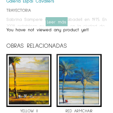
Galeria Espai Cavallers
TRAYECTORIA
Sabrina Sampere nace en Sabadell en 1975. En
Leer más
2008 establece su casa-taller en la ciudad de
You have not viewed any product yet!
Girona. Compagina su actividad como artista
con la formación artística y talleres puntuales.
OBRAS RELACIONADAS
En 1998 se licencia en Bellas Artes por la
Facultad de Bellas Artes de Barcelona, y en el
año 2000 realiza los cursos de Doctorado en
la misma facultad. Sabrina Sampere es una
artista multidisciplinar que trabaja la pintura, el
dibujo, la acuarela, el grabado, la joyería y
las instalaciones efímeras.
Ha sido seleccionada para el Premio de
Pintura Joven de la Sala Parés, Caja Rural del
Sur en Sevilla, Premio Calahorra y Premio
YELLOW II
RED ARMCHAIR