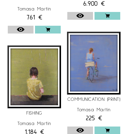
6.900
€
Galeria BENEDITO Málaga
Tomasa Martín
761
€
«Tres pintors» Galeria ENATSU, Japó
2013
«Quadre històric» Galería BENEDITO, Málaga
Galeria JOAN GASPAR Barcelona Col·lecció ULLS
DE L’MON
2012
Galeria BENEDITO Málaga.
Gallery Inc Exposició a Hokkaido. Japó
COMMUNICATION (PRINT)
Galeria TUSET. Barcelona
Tomasa Martín
2011
FISHING
225
€
Gallery Inc Exposició al Japó
Tomasa Martín
1.184
€