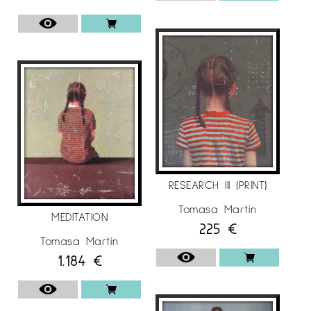
2010
Galeria BENEDITO Màlaga.
Il·lustració llibre de poemes «a la Laura,
potser» de Jordi Cervera
2009
Galeria SALA RUSINYOL Sant Cugat (Barcelona)
Galeria TUSET. Barcelona
RESEARCH III (PRINT)
Ajuntament Montcada i Reixac (Barcelona)
Tomasa Martín
2008
MEDITATION
225
€
Fira – DEARTE – Madrid.
Tomasa Martín
1.184
€
Galeria TUSET. Barcelona «Figuració 2008-2009»
Galeria TRAÇ D’ART. Sabadell (Barcelona)