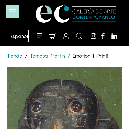
Tienda
/
Tomasa Martín
/
Emotion I (Print)