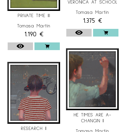
Galeria TRAÇ D’ART Estartit (Girona)
VERONICA AT SCHOOL
2014
Tomasa Martín
PRIVATE TIME III
1.375
€
Galeria L’Arcada Blanes (Girona)
Tomasa Martín
Galeria TRAÇ D’ART Estartit (Girona)
1.190
€
Galeria Benedito Màlaga «Ponts»
Galeria TRAÇ D’ART Sabadell (Barcelona) Nadal
Galeria Montcada Barcelona
2013
Galeria TRAÇ D’ART Sabadell (Barcelona) Nadal
Galeria L’Arcada Blanes (Girona)
Galeria TRAÇ D’ART Estartit (Girona)
HE TIMES ARE A-
Galeria ENATSU
CHANGIN II
2012
RESEARCH II
Tomasa Martín