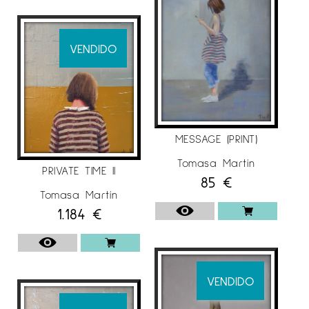
Exposició Premi Juan Ramón Masoliver
Exposició benèfica Hospital Sant Joan de Déu
(Barcelona)
VENDIDO
2007
Galeria TUSET. Barcelona
2006
MESSAGE (PRINT)
Galeria BENEDITO. Màlaga
Tomasa Martín
PRIVATE TIME II
2005
85
€
Tomasa Martín
Gallery RITCHIE. Osaka (Japó)
1.184
€
Galeria TUSET. Barcelona «Comunicació»
2004
Galeria BENEDITO. Màlaga
VENDIDO
Galeria TRADE WIN. Tòquio (Japó)