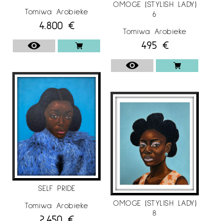
OMOGE (STYLISH LADY)
EXPOSICIONES
Tomiwa Arobieke
6
2024
4.800
€
Tomiwa Arobieke
-XIPPI, HERITAGE & METAMORPHOSIS: Voices in
495
€
West African Art. August Wilson African
American Cultural Center, Pittsburg,
Pennsylvania, U.S.A.
-M Contemporary. Darlinghurst, Sydney,
Australia.
-Contemporary African Art. London Lighthouse
Gallery, London, U.K.
2023
SELF PRIDE
-Golden Ratio; Art is bond Gallery Houston,
OMOGE (STYLISH LADY)
Tomiwa Arobieke
Texas, U.S.A.
8
2.450
€