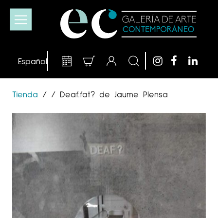
Tienda
/
/
Deaf.fat? de Jaume Plensa