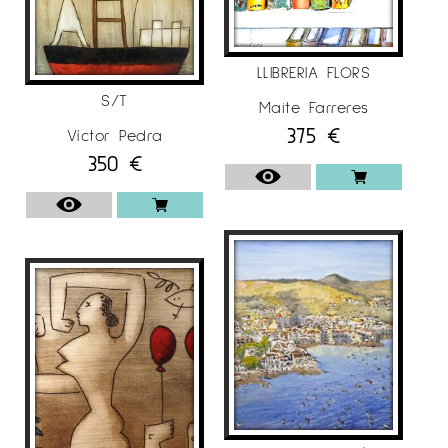
LLIBRERIA FLORS
S/T
Maite Farreres
375
€
Víctor Pedra
350
€