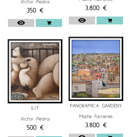
Víctor Pedra
3.800
€
350
€
PANORAMICA GARDENY
S/T
Maite Farreres
Víctor Pedra
3.800
€
500
€