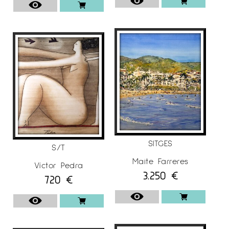
SITGES
S/T
Maite Farreres
Víctor Pedra
3.250
€
720
€