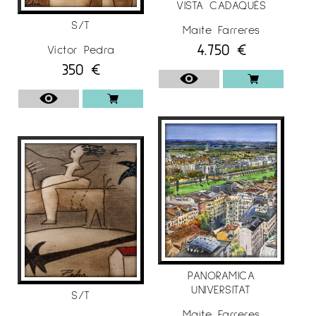
VISTA CADAQUÉS
S/T
Maite Farreres
4.750
€
Víctor Pedra
350
€
PANORAMICA
UNIVERSITAT
S/T
Maite Farreres