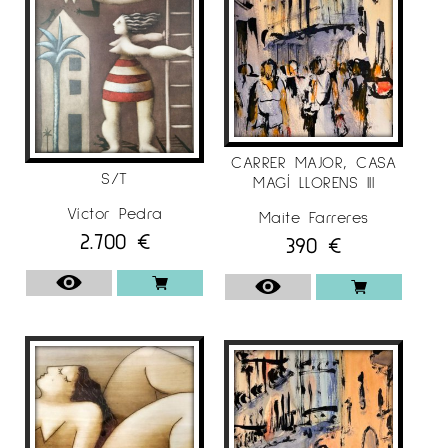
CARRER MAJOR, CASA
S/T
MAGÍ LLORENS III
Víctor Pedra
Maite Farreres
2.700
€
390
€