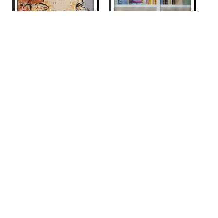
HOME LLEGINT
Maite Farreres
LLIBRERÍA ASTERIX
390
€
Maite Farreres
1.790
€