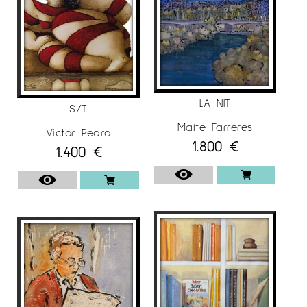
LA NIT
S/T
Maite Farreres
Víctor Pedra
1.800
€
1.400
€