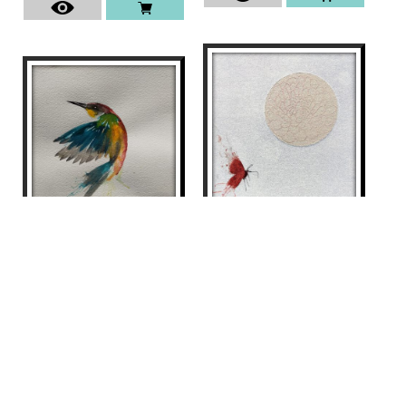
PAPALLONA, CRISANTEM
OCELL
Aurembiaix Sabaté
Aurembiaix Sabaté
500
€
120
€