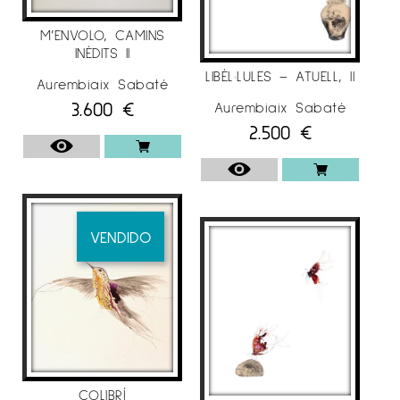
M’ENVOLO, CAMINS
INÈDITS II
LIBÈL·LULES – ATUELL, II
Aurembiaix Sabaté
3.600
€
Aurembiaix Sabaté
2.500
€
VENDIDO
COLIBRÍ