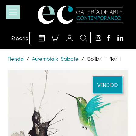
Tienda
/
Aurembiaix Sabaté
/
Colibrí i flor I
VENDIDO