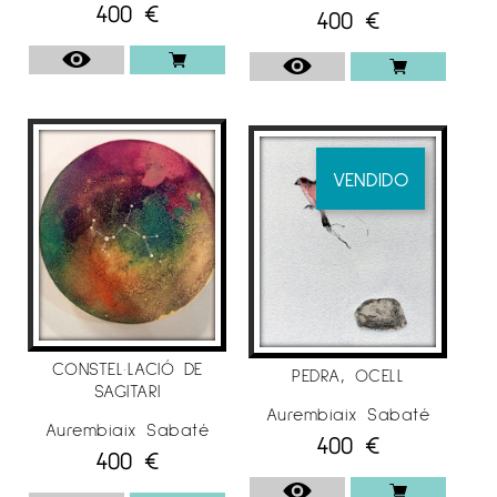
400
€
400
€
VENDIDO
CONSTEL·LACIÓ DE
PEDRA, OCELL
SAGITARI
Aurembiaix Sabaté
Aurembiaix Sabaté
400
€
400
€