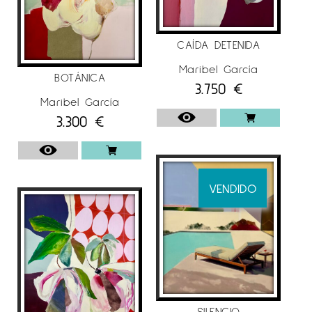
CAÍDA DETENIDA
Maribel García
BOTÁNICA
3.750
€
Maribel García
3.300
€
VENDIDO
SILENCIO