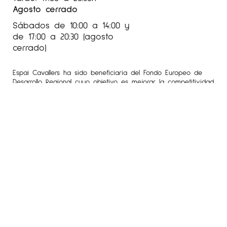
Agosto cerrado
Sábados de 10:00 a 14:00 y
de 17:00 a 20:30 (agosto
cerrado)
Espai Cavallers ha sido beneficiaria del Fondo Europeo de
Desarrollo Regional cuyo objetivo es mejorar la competitividad
de las Pymes y gracias al cual ha puesto en marcha un Plan
de Marketing Digital Internacional con el objetivo de mejorar
su posicionamiento online en mercados exteriores durante el
año 2020. Para ello ha contado con el apoyo del Programa
XPANDE DIGITAL de la Cámara de Comercio de Lleida.