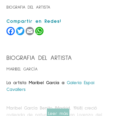
BIOGRAFIA DEL ARTISTA
Facebook
Twitter
Email
WhatsApp
BIOGRAFIA DEL ARTISTA
MARIBEL GARCÍA
La artista
Maribel García a
Galeria Espai
Cavallers
Maribel García Benito (Madrid, 1968) creció
Leer más
rodeada de naturaleza en San Lorenzo del