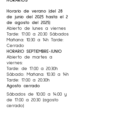
2015 Estrats, Espai cavallers, Lleida.
Horario de verano (del 28
2013
Carme Aliaga
, Pou d’art, Sant Cugat
de junio del 2025 hasta el 2
del Valles
de agosto del 2025)
Abierto de lunes a viernes
2011
…en trànsit
, Galeria Pérgamon,
Tarde: 17:00 a 20:30 Sábados
Barcelona
Mañana: 10:30 a 14h Tarde:
Cerrado
2010
Trajecte
, Sala La Quadra, Santa
HORARIO SEPTIEMBRE-JUNIO
Maria de Palautordera
Abierto de martes a
2009
Remitents
, Galeria Espai G d’Art,
viernes:
Tarde: de 17:00 a 20:30h
Terrassa
Sábado: Mañana: 10:30 a 14h
2007
Anacronies II
, Sala Parés, Barcelona
Tarde: 17:00 a 20:30h
Agosto cerrado
Aliaga
, Galería Paz Feliz, Madrid
Sábados de 10:00 a 14:00 y
2006
Carme Aliaga
, Galerie Ariel Sibony,
de 17:00 a 20:30 (agosto
París
cerrado)
Anacronies
, Galeria Espai G d’Art, Terrassa