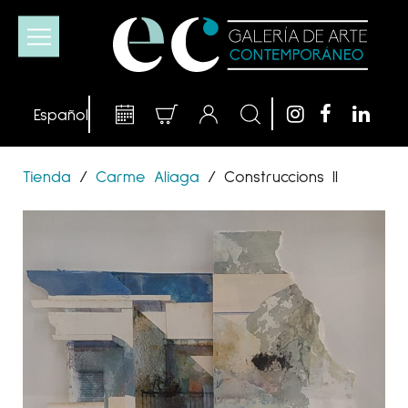
Tienda
/
Carme Aliaga
/
Construccions II