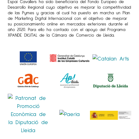
Espai Cavallers ha sido beneficiaria del Fondo Europeo de
2004
Cartografías
, Galería Paz Feliz,
Desarrollo Regional cuyo objetivo es mejorar la competitividad
de las Pymes y gracias al cual ha puesto en marcha un Plan
Madrid
de Marketing Digital Internacional con el objetivo de mejorar
su posicionamiento online en mercados exteriores durante el
Cartografies
, Sala Parés, Barcelona
año 2020. Para ello ha contado con el apoyo del Programa
XPANDE DIGITAL de la Cámara de Comercio de Lleida.
2002
Carme Aliaga
, Galería Paz Feliz,
Madrid
2001
Rastres
, Centre Cultural Caixa de
Terrassa, Terrassa
Quadern de Viatge
, Sala Parés, Barcelona
1999
Vestigis
, Galeria Pérgamon, Barcelona
1998
Civitas
, Galeria Fernando Alcolea,
Barcelona
Anamnesi
, Sala Muncunill, Terrassa
Exposiciones colectivas de los útimos años