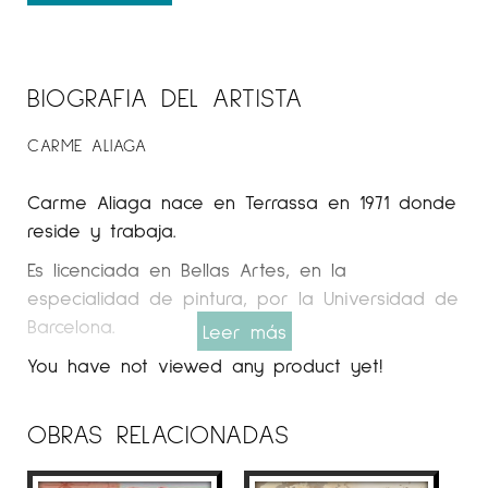
BIOGRAFIA DEL ARTISTA
CARME ALIAGA
Carme Aliaga nace en Terrassa en 1971 donde
reside y trabaja.
Es licenciada en Bellas Artes, en la
especialidad de pintura, por la Universidad de
Barcelona.
Leer más
Espai Cavallers
You have not viewed any product yet!
Gallery
«Me interesa la ciudad como metáfora de la
OBRAS RELACIONADAS
complejidad humana, siempre en construcción.
Cómo construimos sobre lo que ya existe,