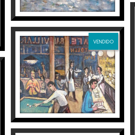
scardó
a
Espai Cavallers Gallery
VENDIDO
EL VELÒDROM
Ramon Moscardó
1.280
€