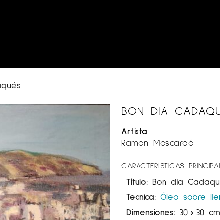
aqués
BON DIA CADAQ
Artista
Ramon Moscardó
CARACTERÍSTICAS PRINCIPA
Título:
Bon dia Cadaqu
Tecnica:
Óleo sobre li
Dimensiones:
30
x
30 c