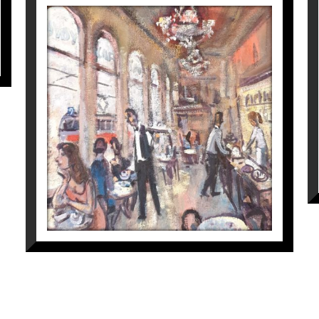
ESPERANT EL 22
Ramon Moscardó
900
€