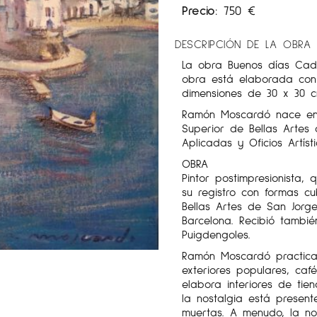
Precio:
750
€
DESCRIPCIÓN DE LA OBRA
La obra Buenos días Cad
obra está elaborada con 
dimensiones de 30 x 30 c
Ramón Moscardó nace en Ba
Superior de Bellas Artes 
Aplicadas y Oficios Artíst
OBRA
Pintor postimpresionista,
su registro con formas cu
Bellas Artes de San Jorg
Barcelona. Recibió tambié
Puigdengoles.
Ramón Moscardó practica
exteriores populares, caf
elabora interiores de tie
la nostalgia está presen
muertas. A menudo, la no