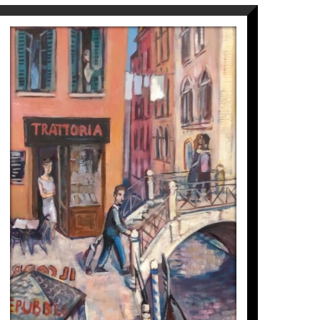
VENECIA, CAMI DE LA
FERROVIA
Ramon Moscardó
2.580
€