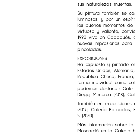
sus naturalezas muertas.
Su pintura también se ca
luminosos, y por un espír
los buenos momentos de l
virtuoso y valiente, conv
1990 vive en Cadaqués, 
nuevas impresiones para 
pinceladas.
EXPOSICIONES
Ha expuesto y pintado en
Estados Unidos, Alemania,
República Checa, Francia,
forma individual como col
podemos destacar: Galería
Diego, Menorca (2018), Gale
También en exposiciones c
(2017), Galería Barnadas, 
5 (2020).
Más información sobre l
Moscardó en la Galería Es