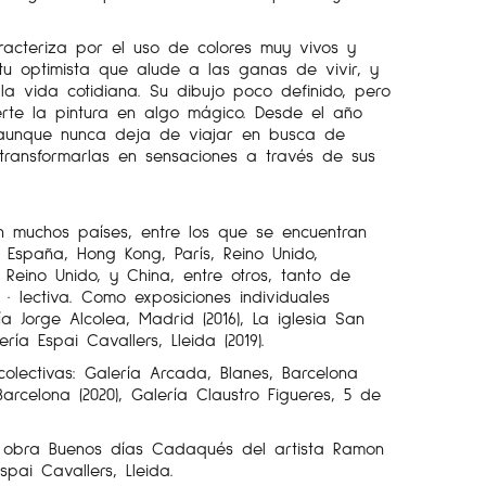
racteriza por el uso de colores muy vivos y
itu optimista que alude a las ganas de vivir, y
a vida cotidiana. Su dibujo poco definido, pero
ierte la pintura en algo mágico. Desde el año
aunque nunca deja de viajar en busca de
transformarlas en sensaciones a través de sus
 muchos países, entre los que se encuentran
 España, Hong Kong, París, Reino Unido,
 Reino Unido, y China, entre otros, tanto de
 · lectiva. Como exposiciones individuales
 Jorge Alcolea, Madrid (2016), La iglesia San
ría Espai Cavallers, Lleida (2019).
olectivas: Galería Arcada, Blanes, Barcelona
Barcelona (2020), Galería Claustro Figueres, 5 de
a obra Buenos días Cadaqués del artista Ramon
pai Cavallers, Lleida.