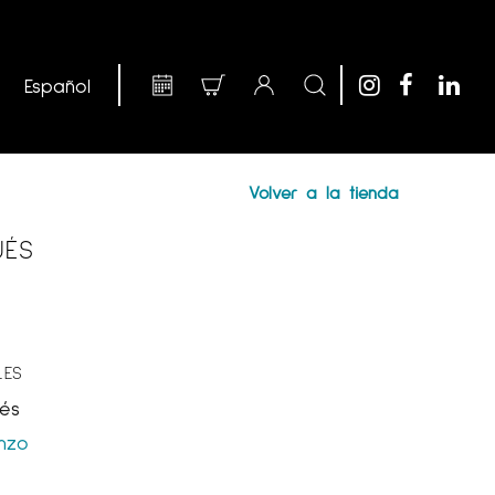
Volver a la tienda
UÉS
LES
és
enzo
m