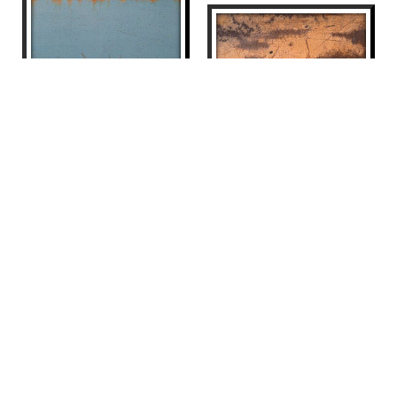
ISLANDS
Manuel Velasco
3.500
€
VENTANA-PAISAJE 6
VENDIDO
Manuel Velasco
605
€