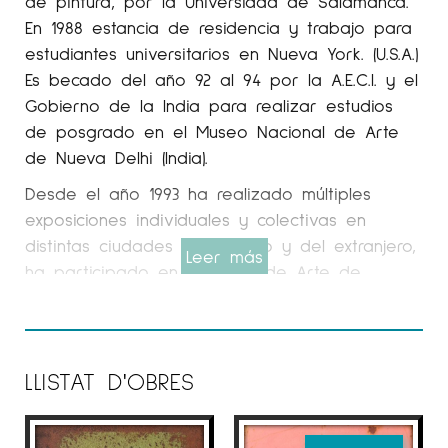
de pintura, por la Universidad de Salamanca.
En 1988 estancia de residencia y trabajo para
estudiantes universitarios en Nueva York. (U.S.A.)
Es becado del año 92 al 94 por la A.E.C.I. y el
Gobierno de la India para realizar estudios
de posgrado en el Museo Nacional de Arte
de Nueva Delhi (India).
Desde el año 1993 ha realizado múltiples
exposiciones individuales y colectivas en
distintas ciudades del estado y del extranjero,
Leer más
ha participado en la Bienal de Arte de
Finlandia y distintas ferias: ARCO, ARTMIAMI,
FIA(Venezuela), FITAC (Méjico), ARTESANTANDER,
SEVILLAARTEACTUAL, FRANKFURTART, FOROSUR,
MACO (Méjico), ARTVALENCIA, ARTELISBOA,
LLISTAT D'OBRES
LINEART(Bélgica), ARTMADRID. En el MARCO de
Vigo y en el C.C.C.B. de Barcelona.